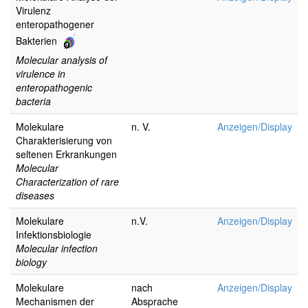
Virulenz
enteropathogener
Bakterien
Molecular analysis of
virulence in
enteropathogenic
bacteria
Molekulare
n. V.
Anzeigen/Display
Charakterisierung von
seltenen Erkrankungen
Molecular
Characterization of rare
diseases
Molekulare
n.V.
Anzeigen/Display
Infektionsbiologie
Molecular infection
biology
Molekulare
nach
Anzeigen/Display
Mechanismen der
Absprache