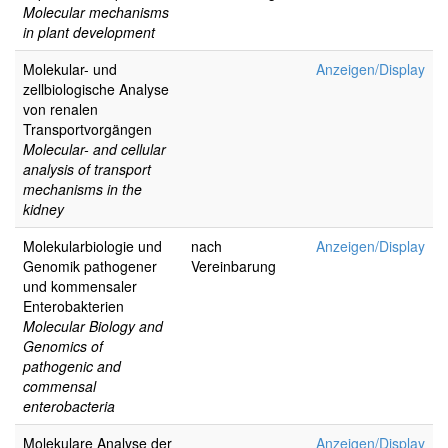
Molecular mechanisms
in plant development
Molekular- und
Anzeigen/Display
zellbiologische Analyse
von renalen
Transportvorgängen
Molecular- and cellular
analysis of transport
mechanisms in the
kidney
Molekularbiologie und
nach
Anzeigen/Display
Genomik pathogener
Vereinbarung
und kommensaler
Enterobakterien
Molecular Biology and
Genomics of
pathogenic and
commensal
enterobacteria
Molekulare Analyse der
Anzeigen/Display