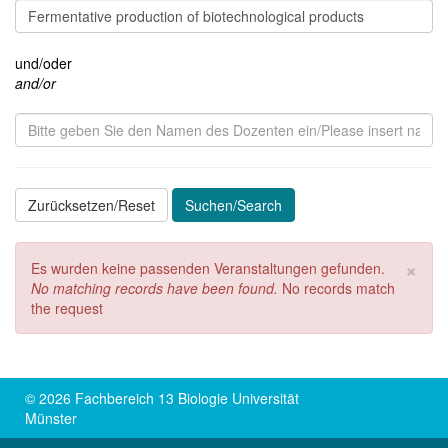
und/oder
and/or
Zurücksetzen/Reset
Suchen/Search
Cl
×
Es wurden keine passenden Veranstaltungen gefunden.
No matching records have been found.
No records match
the request
© 2026 Fachbereich 13 Biologie Universität
Münster