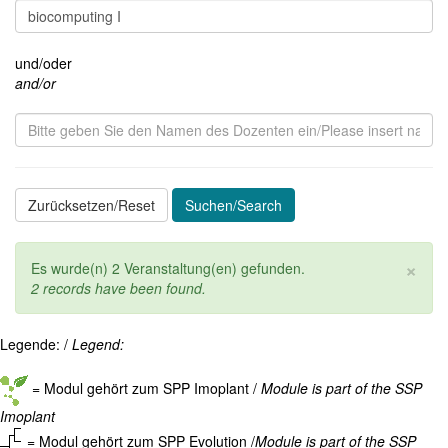
und/oder
and/or
Zurücksetzen/Reset
Suchen/Search
Cl
×
Es wurde(n) 2 Veranstaltung(en) gefunden.
2 records have been found.
Legende: /
Legend:
= Modul gehört zum SPP Imoplant /
Module is part of the SSP
Imoplant
= Modul gehört zum SPP Evolution /
Module is part of the SSP