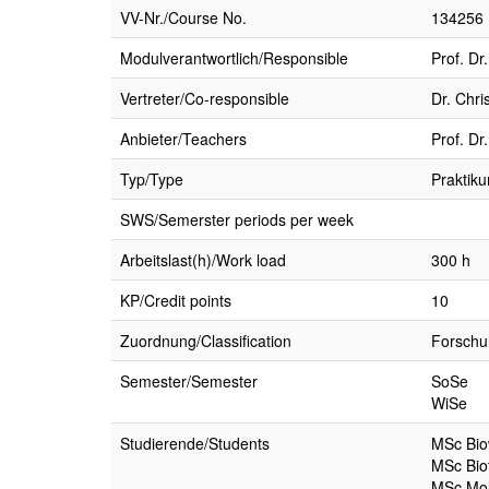
VV-Nr./Course No.
134256
Modulverantwortlich/Responsible
Prof. Dr
Vertreter/Co-responsible
Dr. Chri
Anbieter/Teachers
Prof. Dr
Typ/Type
Praktik
SWS/Semerster periods per week
Arbeitslast(h)/Work load
300 h
KP/Credit points
10
Zuordnung/Classification
Forschu
Semester/Semester
SoSe
WiSe
Studierende/Students
MSc Bio
MSc Bio
MSc Mol