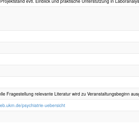
Projektstand evtl. Einblick und praktische Unterstützung in Laboranaly
elle Fragestellung relevante Literatur wird zu Veranstaltungsbeginn au
web.ukm.de/psychiatrie-uebersicht