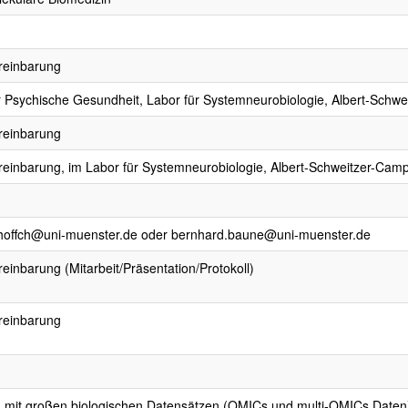
reinbarung
für Psychische Gesundheit, Labor für Systemneurobiologie, Albert-Sc
reinbarung
reinbarung, im Labor für Systemneurobiologie, Albert-Schweitzer-Cam
hoffch@uni-muenster.de oder bernhard.baune@uni-muenster.de
einbarung (Mitarbeit/Präsentation/Protokoll)
reinbarung
mit großen biologischen Datensätzen (OMICs und multi-OMICs Daten)