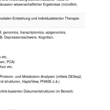
kussion wissenschaftlicher Ergebnisse (mündlich,
odalen Entstehung und individualisierten Therapie-
. genomics, transcriptomics, epigenomics,
.B. Depressionsschwere, Kognition,
 etc.
ysen, PCA)
thon etc.
s-, Proteom- und Metabolom-Analysen (mittels DESeq2,
d strukturen, HaploView, PHASE o.ä.)
erlink-basierten Dokumentstrukturen im Bereich: