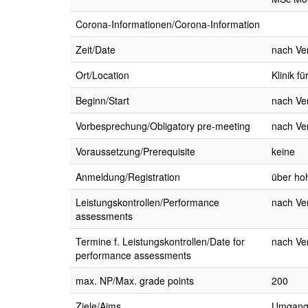
Corona-Informationen/Corona-Information
Zeit/Date
nach Ve
Ort/Location
Klinik 
Beginn/Start
nach Ve
Vorbesprechung/Obligatory pre-meeting
nach Ve
Voraussetzung/Prerequisite
keine
Anmeldung/Registration
über ho
Leistungskontrollen/Performance
nach Ver
assessments
Termine f. Leistungskontrollen/Date for
nach Ve
performance assessments
max. NP/Max. grade points
200
Ziele/Aims
Umgang 