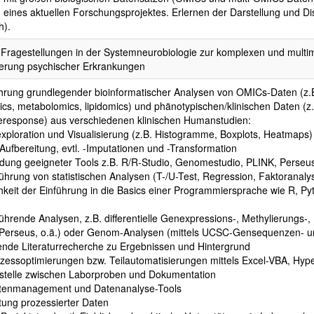
ines aktuellen Forschungsprojektes. Erlernen der Darstellung und Dis
h).
 Fragestellungen in der Systemneurobiologie zur komplexen und multim
erung psychischer Erkrankungen
hrung grundlegender bioinformatischer Analysen von OMICs-Daten (z.B
cs, metabolomics, lipidomics) und phänotypischen/klinischen Daten (z
eresponse) aus verschiedenen klinischen Humanstudien:
xploration und Visualisierung (z.B. Histogramme, Boxplots, Heatmaps)
Aufbereitung, evtl. -Imputationen und -Transformation
dung geeigneter Tools z.B. R/R-Studio, Genomestudio, PLINK, Perseus
ührung von statistischen Analysen (T-/U-Test, Regression, Faktoranal
hkeit der Einführung in die Basics einer Programmiersprache wie R, Py
führende Analysen, z.B. differentielle Genexpressions-, Methylierung
Perseus, o.ä.) oder Genom-Analysen (mittels UCSC-Gensequenzen- un
fende Literaturrecherche zu Ergebnissen und Hintergrund
ozessoptimierungen bzw. Teilautomatisierungen mittels Excel-VBA, Hyp
ttstelle zwischen Laborproben und Dokumentation
tenmanagement und Datenanalyse-Tools
tung prozessierter Daten