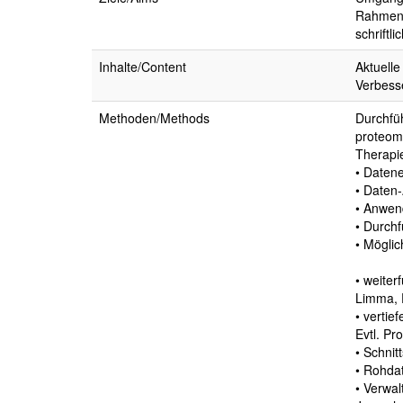
Rahmen e
schriftlic
Inhalte/Content
Aktuelle
Verbess
Methoden/Methods
Durchfü
proteomi
Therapi
• Datene
• Daten-
• Anwen
• Durchf
• Möglic
• weiter
Limma, 
• vertie
Evtl. Pr
• Schni
• Rohda
• Verwal