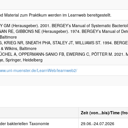
nd Material zum Praktikum werden im Learnweb bereitgestellt.
 GM (Herausgeber). 2001. BERGEY’s Manual of Systematic Bacteriology
N RE, GIBBONS NE (Herausgeber). 1974. BERGEY’s Manual of Determin
 Baltimore
, KRIEG NR, SNEATH PHA, STALEY JT, WILLIAMS ST. 1994. BERGEY’s M
 & Wilkins, Baltimore
CHEL A, OPPERMANN-SANIO FB, EWERING C, PÖTTER M. 2021. Mikrob
ge, Springer, Heidelberg
/www.uni-muenster.de/LearnWeb/learnweb2/
Zeit (von...bis)/Time (fro
der bakteriellen Taxonomie
29.06.-24.07.2026