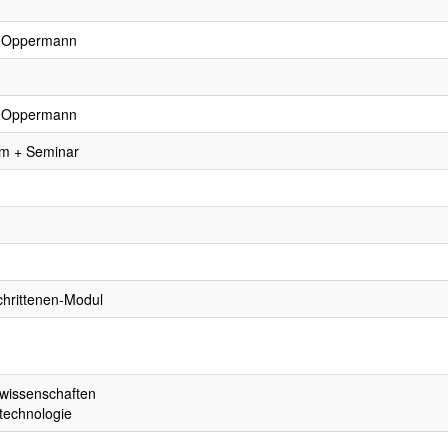
B. Oppermann
B. Oppermann
um + Seminar
chrittenen-Modul
wissenschaften
technologie