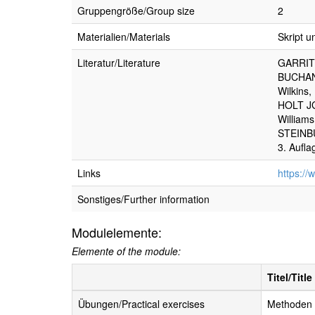
Gruppengröße/Group size
2
Materialien/Materials
Skript u
Literatur/Literature
GARRITY
BUCHANA
Wilkins,
HOLT JG
Williams
STEINBÜ
3. Aufla
Links
https:/
Sonstiges/Further information
Modulelemente:
Elemente of the module:
Titel/Title
Übungen/Practical exercises
Methoden 