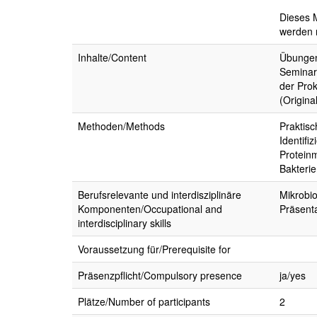
Dieses 
werden 
Inhalte/Content
Übungen:
Seminar
der Prok
(Origin
Methoden/Methods
Praktis
Identifi
Protein
Bakteri
Berufsrelevante und interdisziplinäre
Mikrobi
Komponenten/Occupational and
Präsenta
interdisciplinary skills
Voraussetzung für/Prerequisite for
Präsenzpflicht/Compulsory presence
ja/yes
Plätze/Number of participants
2