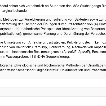
Modul richtet sich vornehmlich an Studenten des MSc-Studiengangs Bi
marginal behandelt.
 Methoden zur Anreicherung und Isolierung von Bakterien sowie zur p
: Vertiefung der Themen der Übungen durch Präsentation von (a) Hin
aryonten, (b) methodische Prinzipien der Identifizierung von Bakterien u
alpublikationen); gemeinsame Planung und Durchführung der Versuche,
che Umsetzung von Anreicherungsstrategien, Kultivierungstechniken, o
zierung von Bakterien: Gram-Typ, Geißelfärbung, Nachweis von Kapseln
mustern, biochemische Bestimmungstests (Api20NE, Api20E), Bestimm
en in Wasserproben; 16S-rDNA-Sequenzierung.
ologische, physiologische und biochemische Methoden der Grundlage
tion wissenschaftlicher Originalliteratur; Dokumentation und Präsentat