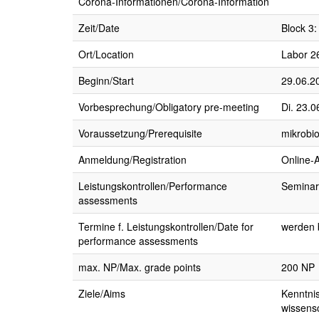
Corona-Informationen/Corona-Information
Zeit/Date
Block 3:
Ort/Location
Labor 2
Beginn/Start
29.06.20
Vorbesprechung/Obligatory pre-meeting
Di. 23.0
Voraussetzung/Prerequisite
mikrobi
Anmeldung/Registration
Online-
Leistungskontrollen/Performance
Seminarv
assessments
Termine f. Leistungskontrollen/Date for
werden 
performance assessments
max. NP/Max. grade points
200 NP
Ziele/Aims
Kenntnis
wissensc