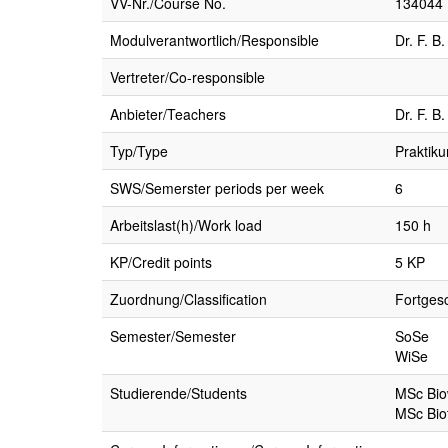
VV-Nr./Course No.
134044
Modulverantwortlich/Responsible
Dr. F. 
Vertreter/Co-responsible
Anbieter/Teachers
Dr. F. 
Typ/Type
Praktik
SWS/Semerster periods per week
6
Arbeitslast(h)/Work load
150 h
KP/Credit points
5 KP
Zuordnung/Classification
Fortges
Semester/Semester
SoSe
WiSe
Studierende/Students
MSc Bio
MSc Bio