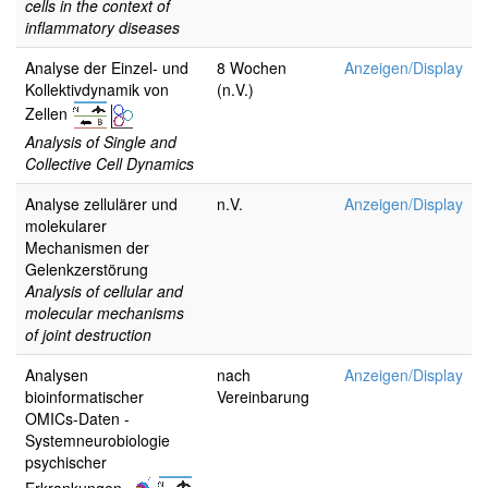
cells in the context of
inflammatory diseases
Analyse der Einzel- und
8 Wochen
Anzeigen/Display
Kollektivdynamik von
(n.V.)
Zellen
Analysis of Single and
Collective Cell Dynamics
Analyse zellulärer und
n.V.
Anzeigen/Display
molekularer
Mechanismen der
Gelenkzerstörung
Analysis of cellular and
molecular mechanisms
of joint destruction
Analysen
nach
Anzeigen/Display
bioinformatischer
Vereinbarung
OMICs-Daten -
Systemneurobiologie
psychischer
Erkrankungen