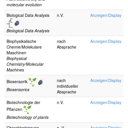
molecular evolution
Biological Data Analysis
n.V.
Anzeigen/Display
Biological Data Analysis
Biophysikalische
nach
Anzeigen/Display
Chemie/Molekulare
Absprache
Maschinen
Biophysical
Chemistry/Molecular
Machines
nach
Anzeigen/Display
Biosensorik
individueller
Biosensorics
Absprache
Biotechnologie der
n.V.
Anzeigen/Display
Pflanzen
Biotechnology of plants
Charakterisierung
n. V.
Anzeigen/Display