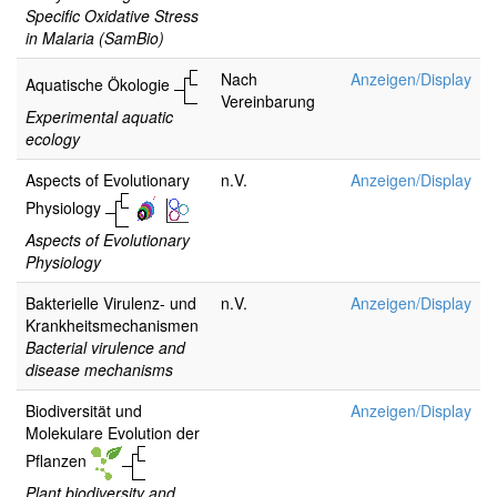
Specific Oxidative Stress
in Malaria (SamBio)
Nach
Anzeigen/Display
Aquatische Ökologie
Vereinbarung
Experimental aquatic
ecology
Aspects of Evolutionary
n.V.
Anzeigen/Display
Physiology
Aspects of Evolutionary
Physiology
Bakterielle Virulenz- und
n.V.
Anzeigen/Display
Krankheitsmechanismen
Bacterial virulence and
disease mechanisms
Biodiversität und
Anzeigen/Display
Molekulare Evolution der
Pflanzen
Plant biodiversity and