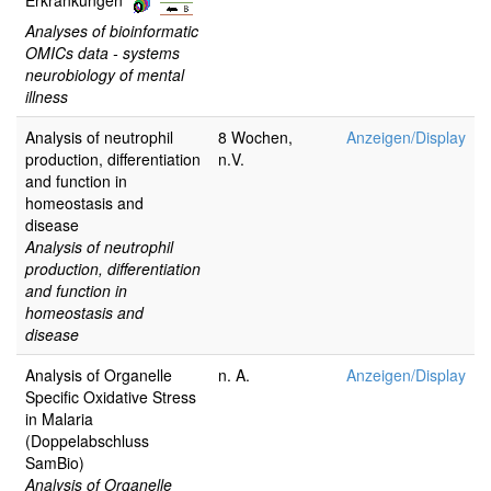
Analyses of bioinformatic
OMICs data - systems
neurobiology of mental
illness
Analysis of neutrophil
8 Wochen,
Anzeigen/Display
production, differentiation
n.V.
and function in
homeostasis and
disease
Analysis of neutrophil
production, differentiation
and function in
homeostasis and
disease
Analysis of Organelle
n. A.
Anzeigen/Display
Specific Oxidative Stress
in Malaria
(Doppelabschluss
SamBio)
Analysis of Organelle